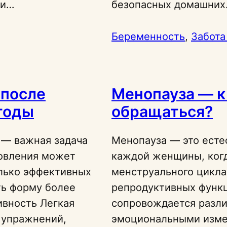
ти…
безопасных домашни
Беременность
, 
Забота
 после
Менопауза — к
тоды
обращаться?
 — важная задача
Менопауза — это есте
новления может
каждой женщины, ког
олько эффективных
менструального цикла
ть форму более
репродуктивных функц
ивность Легкая
сопровождается разл
 упражнений,
эмоциональными изме