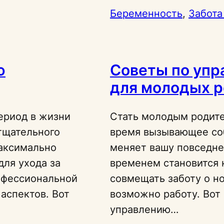
Беременность
, 
Забота
ю
Советы по уп
для молодых 
ериод в жизни
Стать молодым родите
тщательного
время вызывающее со
максимально
меняет вашу повседне
для ухода за
временем становится 
офессиональной
совмещать заботу о н
аспектов. Вот
возможно работу. Вот
управлению…