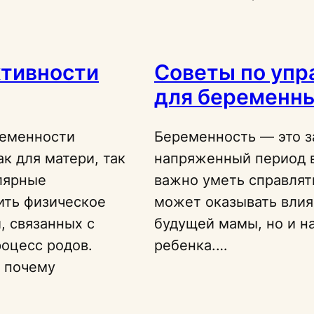
ктивности
Советы по упр
для беременн
ременности
Беременность — это з
к для матери, так
напряженный период в
лярные
важно уметь справлять
ить физическое
может оказывать влия
, связанных с
будущей мамы, но и н
оцесс родов.
ребенка.…
 почему