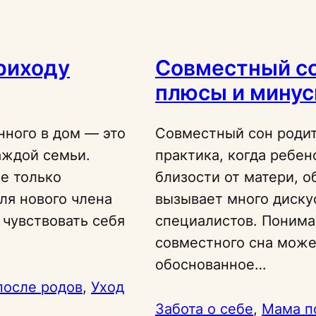
приходу
Совместный со
плюсы и мину
нного в дом — это
Совместный сон родит
аждой семьи.
практика, когда ребен
е только
близости от матери, о
ля нового члена
вызывает много диску
 чувствовать себя
специалистов. Понима
совместного сна може
обоснованное…
после родов
, 
Уход
Забота о себе
, 
Мама п