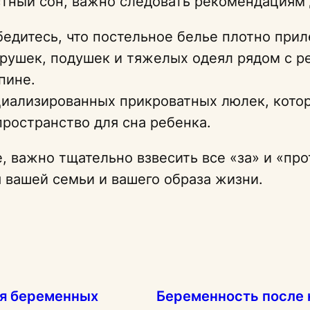
стный сон, важно следовать рекомендациям 
едитесь, что постельное белье плотно приле
грушек, подушек и тяжелых одеял рядом с р
пине.
иализированных прикроватных люлек, котор
пространство для сна ребенка.
 важно тщательно взвесить все «за» и «прот
я вашей семьи и вашего образа жизни.
ля беременных
Беременность после 