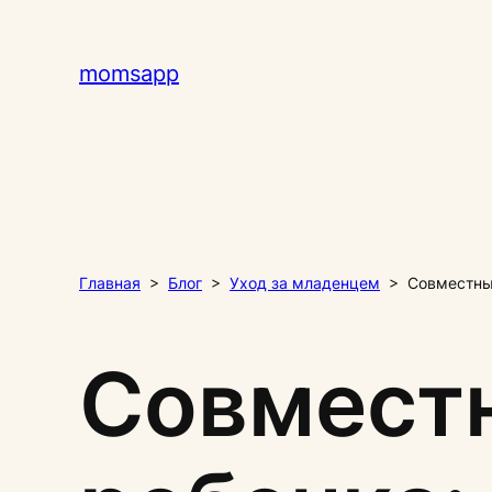
Перейти
к
momsapp
содержимому
Главная
>
Блог
>
Уход за младенцем
>
Совместны
Совмест