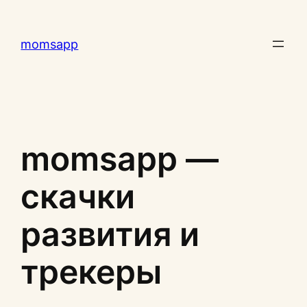
Перейти
к
momsapp
содержимому
momsapp —
скачки
развития и
трекеры