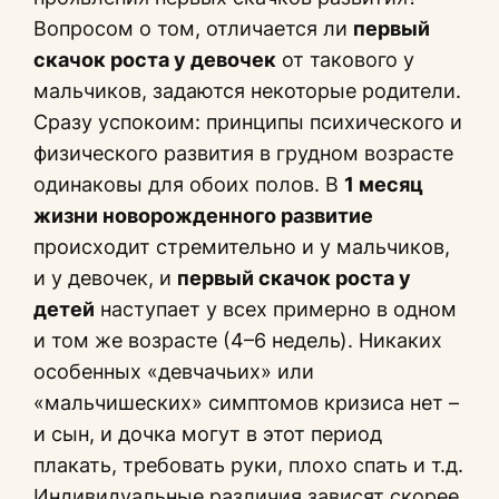
Вопросом о том, отличается ли
первый
скачок роста у девочек
от такового у
мальчиков, задаются некоторые родители.
Сразу успокоим: принципы психического и
физического развития в грудном возрасте
одинаковы для обоих полов. В
1 месяц
жизни новорожденного развитие
происходит стремительно и у мальчиков,
и у девочек, и
первый скачок роста у
детей
наступает у всех примерно в одном
и том же возрасте (4–6 недель). Никаких
особенных «девчачьих» или
«мальчишеских» симптомов кризиса нет –
и сын, и дочка могут в этот период
плакать, требовать руки, плохо спать и т.д.
Индивидуальные различия зависят скорее