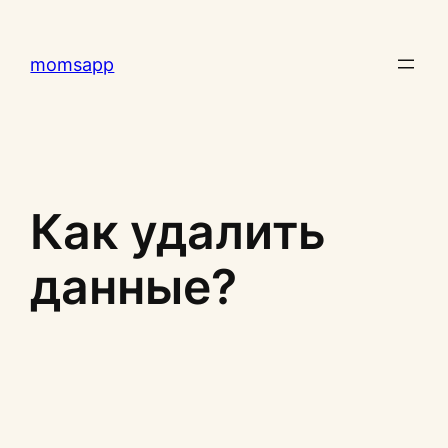
Перейти
к
momsapp
содержимому
Как удалить
данные?