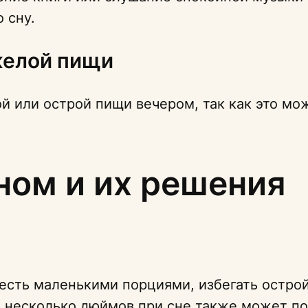
 сну.
желой пищи
й или острой пищи вечером, так как это мож
ном и их решения
есть маленькими порциями, избегать острой
а несколько дюймов при сне также может п