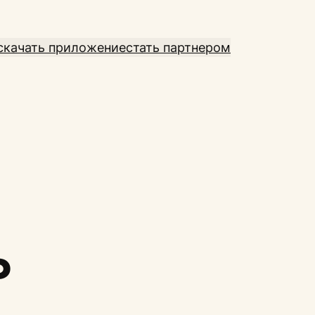
скачать приложение
стать партнером
ь