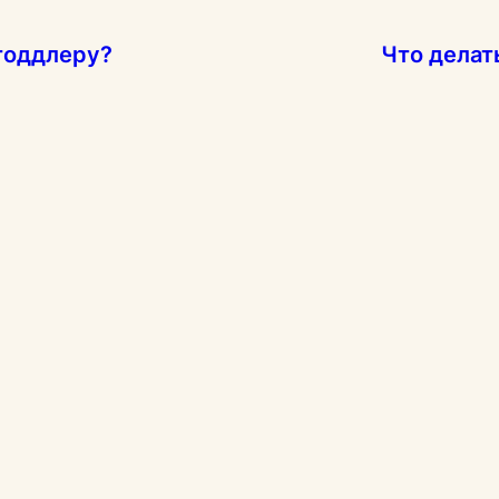
тоддлеру?
Что делат