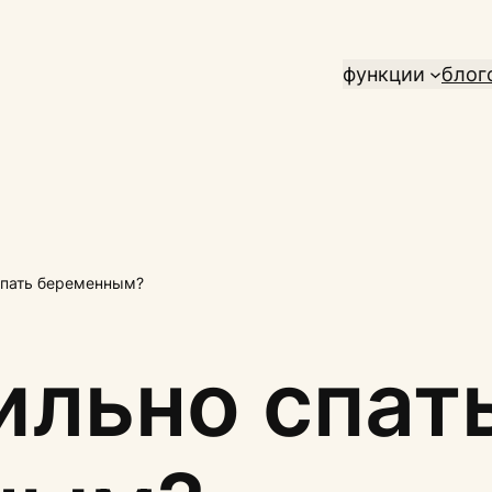
функции
блог
спать беременным?
ильно спат