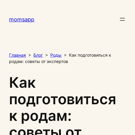
Перейти
к
momsapp
содержимому
Главная
>
Блог
>
Роды
>
Как подготовиться к
родам: советы от экспертов
Как
подготовиться
к родам:
советы от